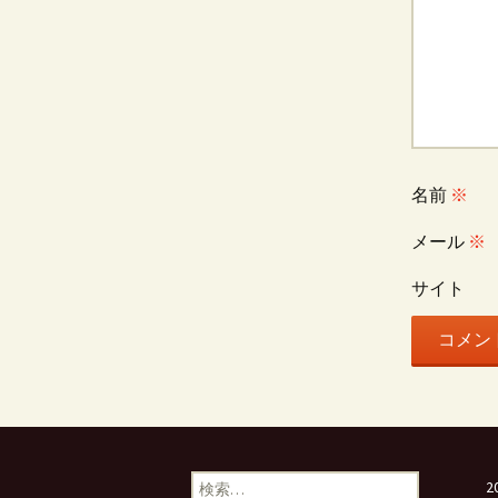
名前
※
メール
※
サイト
検
2