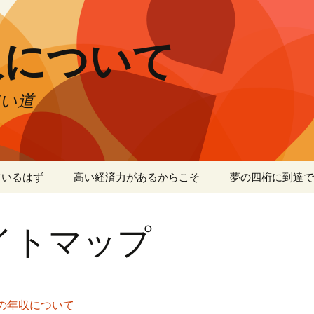
収について
い道
ているはず
高い経済力があるからこそ
夢の四桁に到達で
イトマップ
の年収について