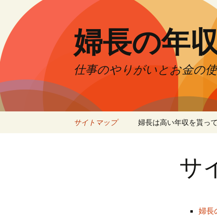
婦長の年
仕事のやりがいとお金の使
コ
サイトマップ
婦長は高い年収を貰っ
ン
テ
ン
サ
ツ
へ
ス
キ
ッ
婦長