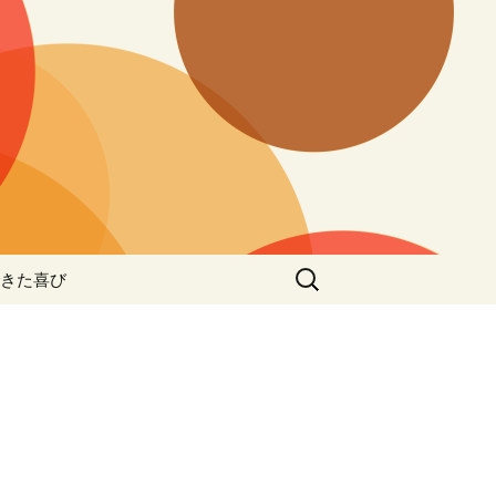
検
きた喜び
索: