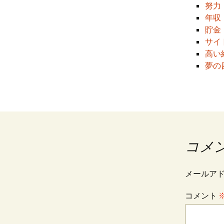
プ
努力
年収
貯金
サイ
高い
夢の
コメ
メールア
コメント